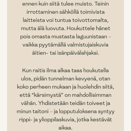
ennen kuin siitä tulee muisto. Teinin
irrottaminen sähköllä toimivista
laitteista voi tuntua toivottomalta,
mutta älä luovuta. Houkuttele hänet
pois omasta mustasta laguunistaan –
vaikka pyytämällä valmistujaiskuvia
äitien- tai isänpäivälahjaksi.
Kun raitis ilma alkaa taas houkutella
ulos, pidän tunnelman kevyenä, otan
koko perheen mukaan ja huolehdin siitä,
että “kärsimystä” on mahdollisimman
vähän. Yhdistetään teidän toiveet ja
minun taitoni – ja lopputuloksena syntyy
rippi- ja ylioppilaskuvia, jotka kestävät
aikaa.