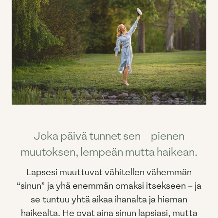
Joka päivä tunnet sen – pienen
muutoksen, lempeän mutta haikean.
Lapsesi muuttuvat vähitellen vähemmän
“sinun” ja yhä enemmän omaksi itsekseen – ja
se tuntuu yhtä aikaa ihanalta ja hieman
haikealta. He ovat aina sinun lapsiasi, mutta