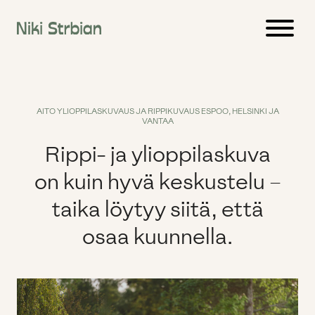
Siirry
sisältöön
AITO YLIOPPILASKUVAUS JA RIPPIKUVAUS ESPOO, HELSINKI JA
VANTAA
Rippi- ja ylioppilaskuva
on kuin hyvä keskustelu –
taika löytyy siitä, että
osaa kuunnella.