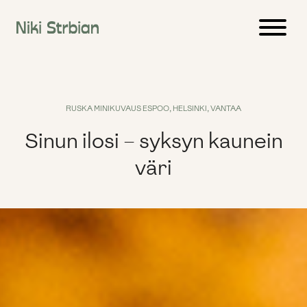
Siirry
sisältöön
RUSKA MINIKUVAUS ESPOO, HELSINKI, VANTAA
Sinun ilosi – syksyn kaunein
väri